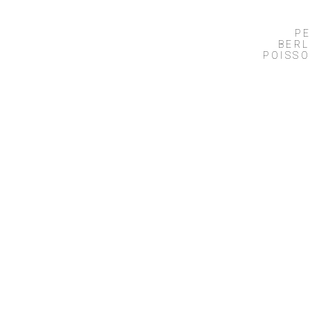
P
BERL
POISS